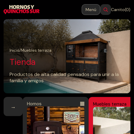
Menú
Carrito
(0)
MENÚ
Cerrar
Inicio
Inicio
/
Muebles terraza
Tienda
Productos
Productos de alta calidad pensados para unir a la
familia y amigos
Blog
Contacto
Hornos
Muebles terraza
→
→
Hornos