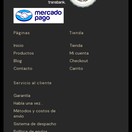
PRECIO
$ 0 — $ 1.699.990
Páginas
Tienda
Inicio
Tienda
Aplicar
Productos
Mi cuenta
Blog
Checkout
Contacto
Carrito
CAMPANA
Madera
Metálica
Servicio al cliente
Garantía
FONDO
Había una vez…
Métodos y costos de
40
41
42
43
44
45
envío
46
47
48
49
50
51
Sistema de despacho
Política de envíos