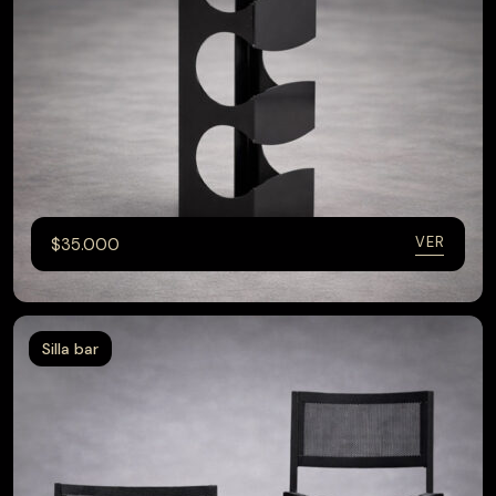
VER
$
35.000
Silla bar