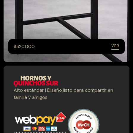
VER
$
320.000
Alto estándar | Diseño listo para compartir en
CATEGORÍAS
familia y amigos
Hornos
Muebles terraza
Parrillas
Quinchos
Quinchos Personalizados
Spiedo