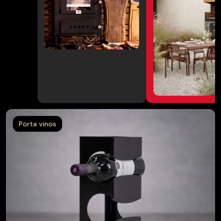
Muebles
→
terraza
Pack
→
Parrilla/Campana
→
Parrillas
Porta vinos
→
Quinchos
Quinchos
→
Personalizados
→
Spiedo