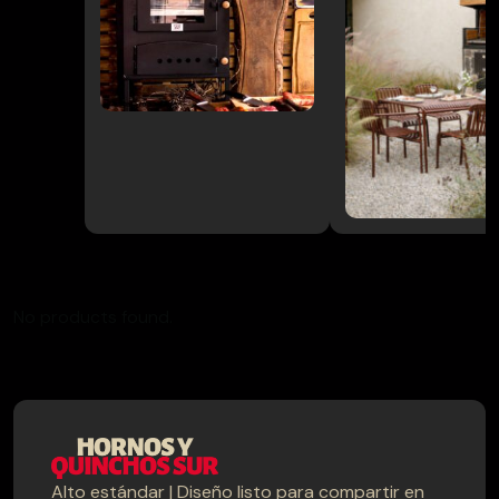
Muebles
→
terraza
Pack
→
Parrilla/Campana
→
Parrillas
→
Quinchos
No products found.
Quinchos
→
Personalizados
→
Spiedo
Alto estándar | Diseño listo para compartir en