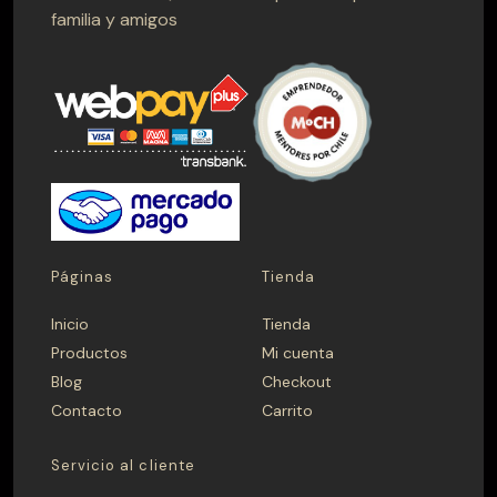
familia y amigos
CATEGORÍAS
Hornos
Muebles terraza
Parrillas
Quinchos
Quinchos Personalizados
Spiedo
PRECIO
$ 0 — $ 1.699.990
Páginas
Tienda
Inicio
Tienda
Productos
Mi cuenta
Aplicar
Blog
Checkout
Contacto
Carrito
CAMPANA
Servicio al cliente
Madera
Metálica