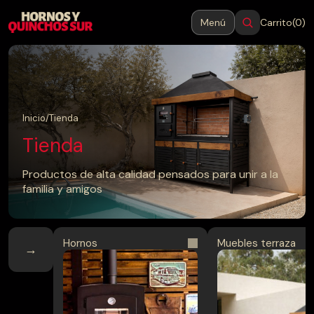
Menú
Carrito
(0)
MENÚ
Cerrar
Inicio
Inicio
/
Tienda
Tienda
Productos
Productos de alta calidad pensados para unir a la
familia y amigos
Blog
Contacto
Hornos
Muebles terraza
→
→
Hornos