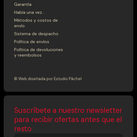
Garantía
Había una vez…
FONDO
Métodos y costos de
40
41
42
43
44
45
envío
Sistema de despacho
46
47
48
49
50
51
Política de envíos
52
53
54
55
56
57
Política de devoluciones
y reembolsos
58
59
60
61
62
63
64
65
66
67
68
69
© Web diseñada por Estudio Páchel
70
71
72
73
74
75
FONDO CM
Suscríbete a nuestro newsletter
40
41
42
43
44
45
para recibir ofertas antes que el
46
47
48
49
50
51
resto
52
53
54
55
56
57