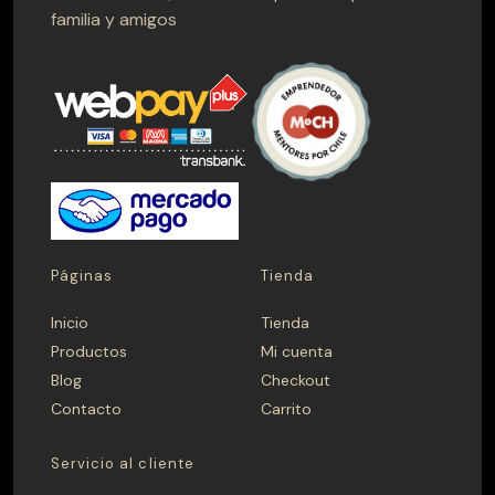
familia y amigos
CATEGORÍAS
Hornos
Muebles terraza
Parrillas
Quinchos
Quinchos Personalizados
Spiedo
PRECIO
$ 0 — $ 1.699.990
Páginas
Tienda
Inicio
Tienda
Productos
Mi cuenta
Aplicar
Blog
Checkout
Contacto
Carrito
CAMPANA
Servicio al cliente
Madera
Metálica