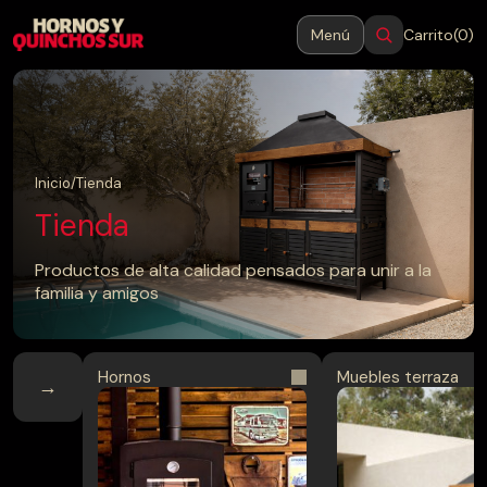
Menú
Carrito
(0)
MENÚ
Cerrar
Inicio
Inicio
/
Tienda
Tienda
Productos
Productos de alta calidad pensados para unir a la
familia y amigos
Blog
Contacto
Hornos
Muebles terraza
→
→
Hornos