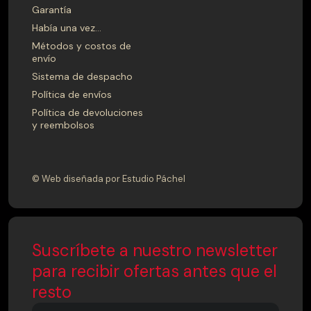
Garantía
Había una vez…
FONDO
Métodos y costos de
40
41
42
43
44
45
envío
Sistema de despacho
46
47
48
49
50
51
Política de envíos
52
53
54
55
56
57
Política de devoluciones
y reembolsos
58
59
60
61
62
63
64
65
66
67
68
69
© Web diseñada por Estudio Páchel
70
71
72
73
74
75
FONDO CM
Suscríbete a nuestro newsletter
40
41
42
43
44
45
para recibir ofertas antes que el
46
47
48
49
50
51
resto
52
53
54
55
56
57