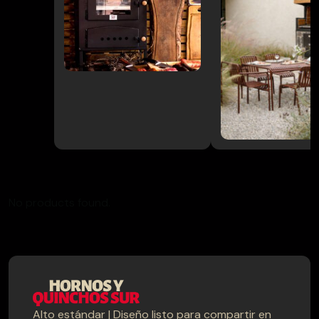
Muebles
→
terraza
Pack
→
Parrilla/Campana
→
Parrillas
→
Quinchos
No products found.
Quinchos
→
Personalizados
→
Spiedo
Alto estándar | Diseño listo para compartir en