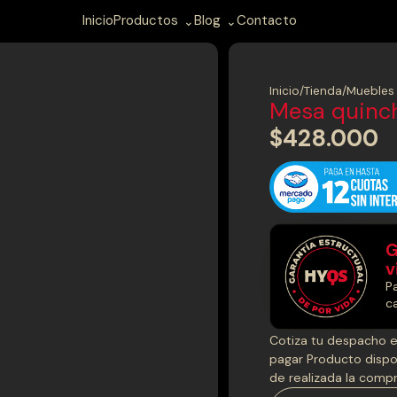
Inicio
Productos
Blog
Contacto
Inicio
/
Tienda
/
Muebles 
Mesa quinch
$
428.000
G
v
P
ca
Cotiza tu despacho e
pagar Producto dispo
de realizada la comp