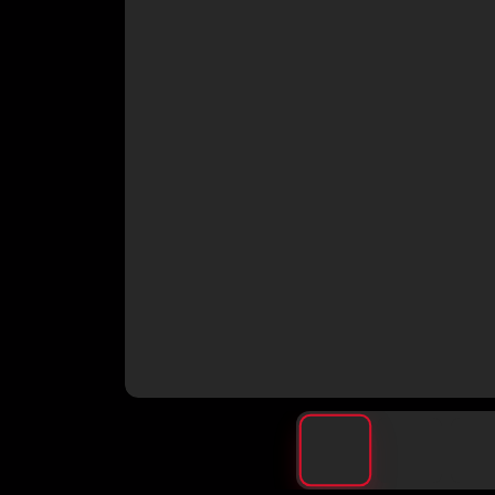
Muebles
→
terraza
Pack
→
Parrilla/Campana
→
Parrillas
→
Quinchos
Quinchos
→
Personalizados
→
Spiedo