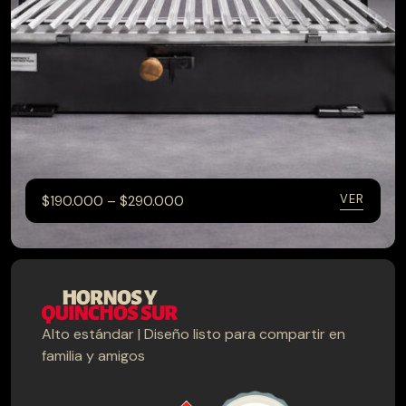
–
VER
$
190.000
$
290.000
Alto estándar | Diseño listo para compartir en
CATEGORÍAS
familia y amigos
Hornos
Muebles terraza
Parrillas