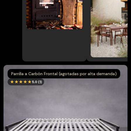
Muebles
→
terraza
Pack
→
Parrilla/Campana
→
Parrillas
Parrilla a Carbón Frontal (agotadas por alta demanda)
→
Quinchos
★★★★★
5,0 (1)
Quinchos
→
Personalizados
→
Spiedo