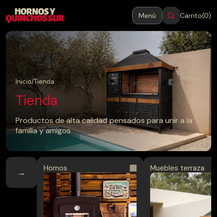
Menú
Carrito
(0)
MENÚ
Cerrar
Inicio
Inicio
/
Tienda
Tienda
Productos
Productos de alta calidad pensados para unir a la
familia y amigos
Blog
Contacto
Hornos
Muebles terraza
→
→
Hornos