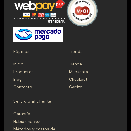
Quinchos
Quinchos Personalizados
Spiedo
PRECIO
$ 0 — $ 1.699.990
Páginas
Tienda
Inicio
Tienda
Aplicar
Productos
Mi cuenta
Blog
Checkout
Contacto
Carrito
CAMPANA
Madera
Metálica
Servicio al cliente
Garantía
FONDO
Había una vez…
Métodos y costos de
40
41
42
43
44
45