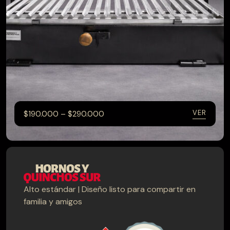
–
VER
$
190.000
$
290.000
Alto estándar | Diseño listo para compartir en
CATEGORÍAS
familia y amigos
Hornos
Muebles terraza
Parrillas