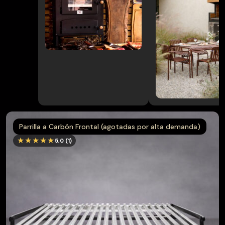
Muebles
→
terraza
Pack
→
Parrilla/Campana
→
Parrillas
Parrilla a Carbón Frontal (agotadas por alta demanda)
→
Quinchos
★★★★★
5,0 (1)
Quinchos
→
Personalizados
→
Spiedo