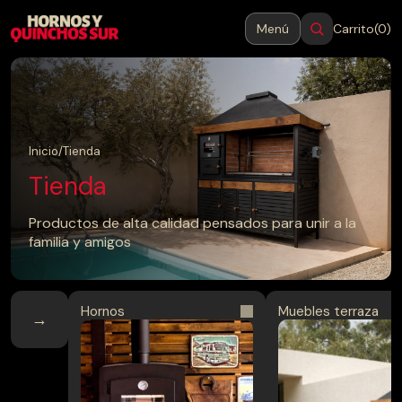
Menú
Carrito
(0)
MENÚ
Cerrar
Inicio
Inicio
/
Tienda
Tienda
Productos
Productos de alta calidad pensados para unir a la
familia y amigos
Blog
Contacto
Hornos
Muebles terraza
→
→
Hornos