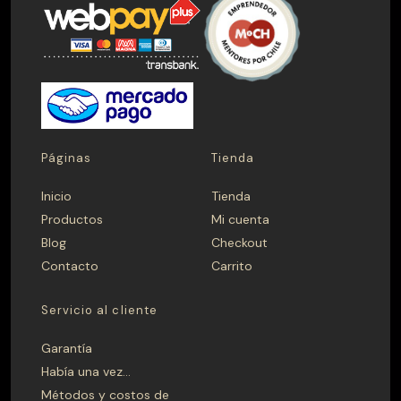
Quinchos
Quinchos Personalizados
Spiedo
PRECIO
$ 0 — $ 1.699.990
Páginas
Tienda
Inicio
Tienda
Aplicar
Productos
Mi cuenta
Blog
Checkout
Contacto
Carrito
CAMPANA
Madera
Metálica
Servicio al cliente
Garantía
FONDO
Había una vez…
Métodos y costos de
40
41
42
43
44
45