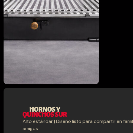
$
$
CATEGORÍAS
Alto estándar | Diseño listo para compartir en famil
Hornos
Muebles terraza
Parrillas
amigos