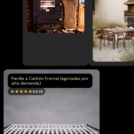
Muebles
→
terraza
Pack
→
Parrilla/Campana
→
Parrillas
→
Quinchos
Parrilla a Carbón Frontal (agotadas por
alta demanda)
★★★★★
5,0 (1)
Quinchos
→
Personalizados
→
Spiedo