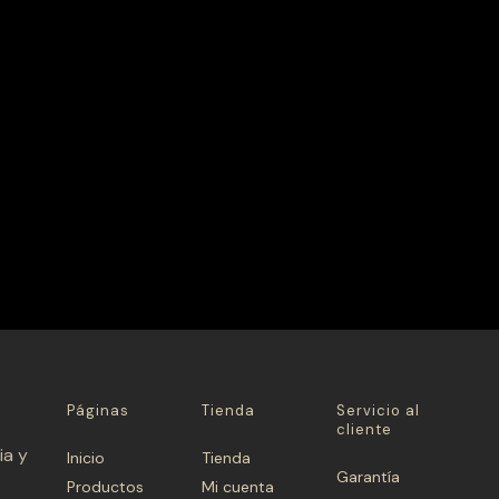
Páginas
Tienda
Servicio al
cliente
ia y
Inicio
Tienda
Garantía
Productos
Mi cuenta