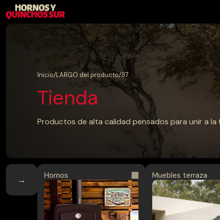
MENÚ
Cerrar
Inicio
Inicio
/
LARGO del producto
/
87
Tienda
Productos
Productos de alta calidad pensados para unir a la 
Blog
Contacto
Hornos
Muebles terraza
→
→
Hornos