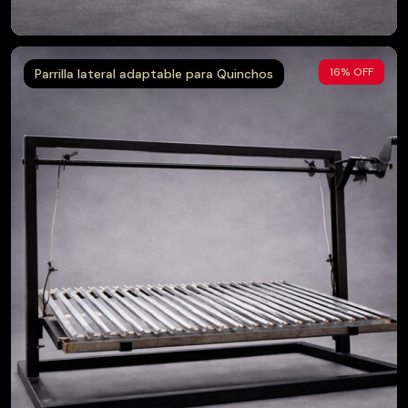
$
49.990
$
35.990
16% OFF
Parrilla lateral adaptable para Quinchos