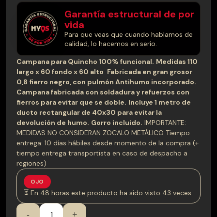
era:
es:
Garantía estructural de por
$210.000.
$199.000.
vida
Para que veas que cuando hablamos de
calidad, lo hacemos en serio.
Campana para Quincho 100% funcional.
Medidas 110
largo x 60 fondo x 60 alto
Fabricada en gran grosor
0,8 fierro negro, con pulmón Antihumo incorporado.
Campana fabricada con soldadura y refuerzos con
fierros para evitar que se doble.
Incluye 1 metro de
ducto rectangular de 40x30 para evitar la
devolución de humo.
Gorro incluido.
IMPORTANTE:
MEDIDAS NO CONSIDERAN ZOCALO METÁLICO Tiempo
entrega: 10 días hábiles desde momento de la compra (+
tiempo entrega transportista en caso de despacho a
regiones)
OJO
⏳ En 48 horas este producto ha sido visto 43 veces.
Campana
-
+