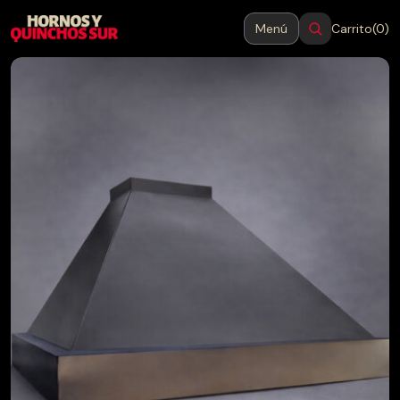
Menú
Carrito
(0)
MENÚ
Cerrar
Inicio
Productos
Blog
Contacto
→
Hornos