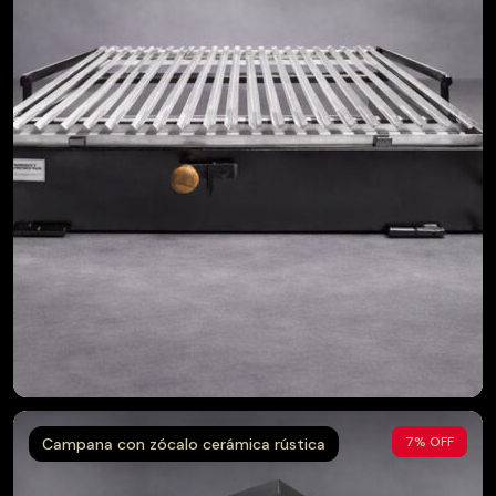
$
$
7% OFF
Campana con zócalo cerámica rústica