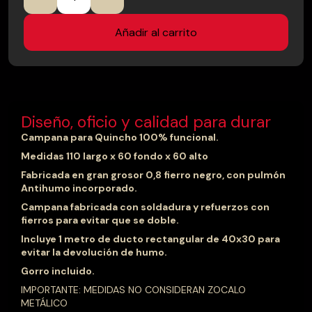
con
zócalo
metálico
Añadir al carrito
cantidad
Diseño, oficio y calidad para durar
Campana para Quincho 100% funcional.
Medidas 110 largo x 60 fondo x 60 alto
Fabricada en gran grosor 0,8 fierro negro, con pulmón
Antihumo incorporado.
Campana fabricada con soldadura y refuerzos con
fierros para evitar que se doble.
Incluye 1 metro de ducto rectangular de 40x30 para
evitar la devolución de humo.
Gorro incluido.
IMPORTANTE: MEDIDAS NO CONSIDERAN ZOCALO
METÁLICO