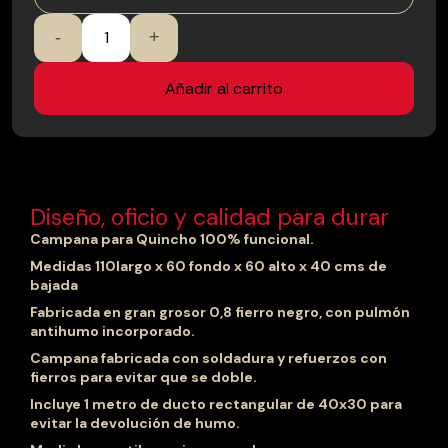
Campana
-
+
con
zócalo
cerámica
Añadir al carrito
rústica
cantidad
Diseño, oficio y calidad para durar
Campana para Quincho 100% funcional.
Medidas 110largo x 60 fondo x 60 alto x 40 cms de
bajada
Fabricada en gran grosor 0,8 fierro negro, con pulmón
antihumo incorporado.
Campana fabricada con soldadura y refuerzos con
fierros para evitar que se doble.
Incluye 1 metro de ducto rectangular de 40x30 para
evitar la devolución de humo.