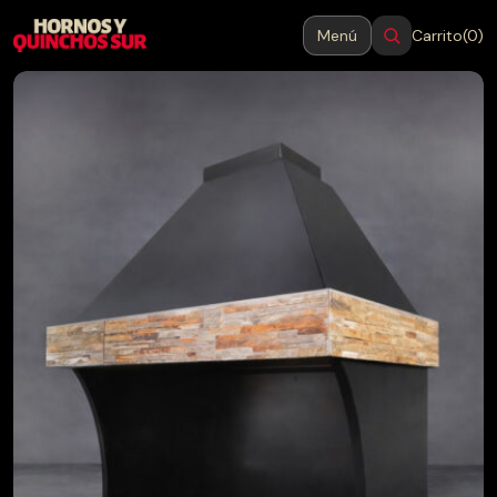
Menú
Carrito
(0)
MENÚ
Cerrar
Inicio
Productos
Blog
Contacto
→
Hornos