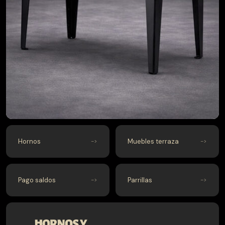
$
49.990
$
35.990
Hornos
Muebles terraza
Pago saldos
Parrillas