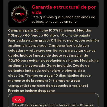
era:
es:
Garantía estructural de por
$230.000.
$215.000.
vida
Para que veas que cuando hablamos de
calidad, lo hacemos en serio.
Campana para Quincho 100% funcional.
Medidas
110largo x 60 fondo x 60 alto x 40 cms de bajada
Fabricada en gran grosor 0,8 fierro negro, con pulmón
antihumo incorporado.
Campana fabricada con
soldadura y refuerzos con fierros para evitar que se
doble.
Incluye 1 metro de ducto rectangular de
40x30 para evitar la devolución de humo.
Media luna
antihumo incoporada
Gorro incluido.
Zócalo de
cerámica instalada, color claro o piedra laja a
elección.
Tiempo entrega: 10 días hábiles desde
momento de la compra (+ tiempo entrega
transportista en caso de despacho a regiones)
Precio no incluye despacho
OJO
⏳ En 48 horas este producto ha sido visto 10 veces.