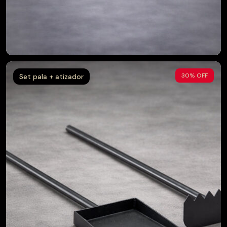
$
210.000
$
199.000
30% OFF
Set pala + atizador