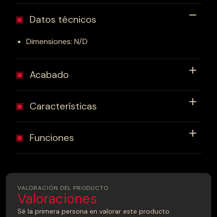
Datos técnicos
▣
Dimensiones: N/D
Acabado
▣
Características
▣
Funciones
▣
VALORACIÓN DEL PRODUCTO
Valoraciones
Sé la primera persona en valorar este producto.