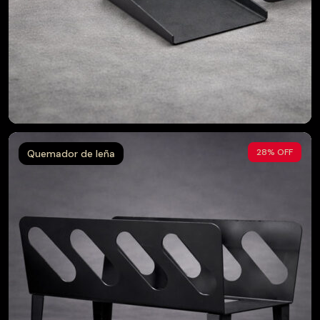
$
49.990
$
34.990
28% OFF
Quemador de leña