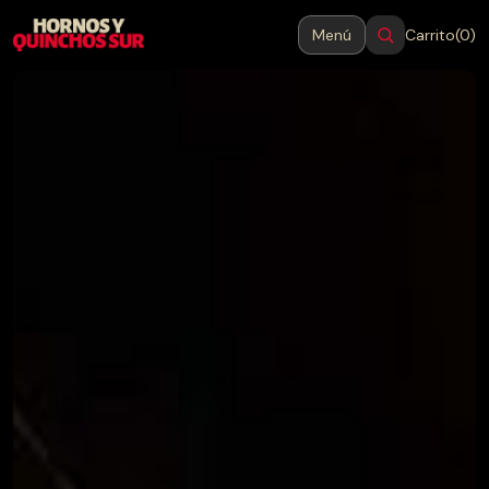
Menú
Carrito
(0)
MENÚ
Cerrar
Inicio
Productos
Blog
Contacto
→
Hornos