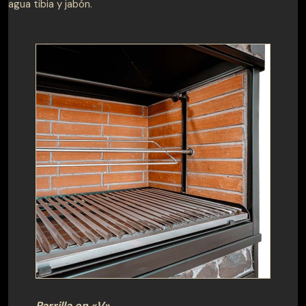
agua tibia y jabón.
Parrilla en «V»