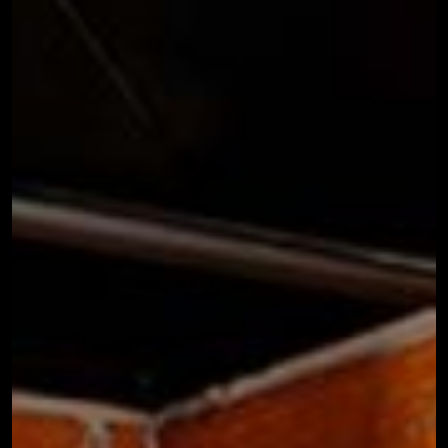
Muebles
→
terraza
Pack
→
Parrilla/Campana
→
Parrillas
→
Quinchos
Quinchos
→
Personalizados
→
Spiedo