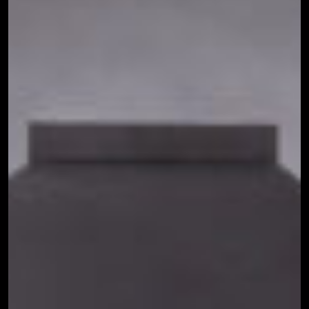
Muebles
→
terraza
Pack
→
Parrilla/Campana
→
Parrillas
→
Quinchos
Quinchos
→
Personalizados
→
Spiedo