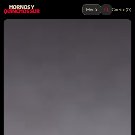
Menú
Carrito
(0)
MENÚ
Cerrar
Inicio
Productos
Blog
Contacto
→
Hornos