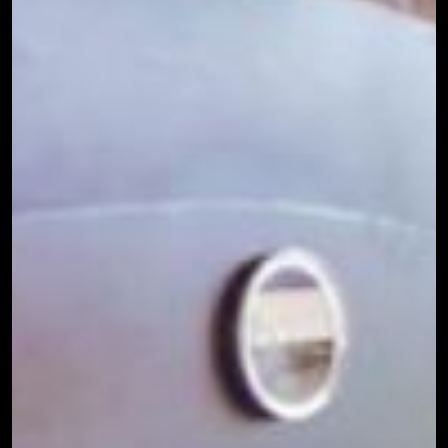
Muebles
→
terraza
Pack
→
Parrilla/Campana
→
Parrillas
→
Quinchos
Quinchos
→
Personalizados
→
Spiedo