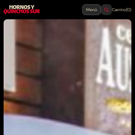
Menú
Carrito
(0)
MENÚ
Cerrar
Inicio
Productos
Blog
Contacto
→
Hornos