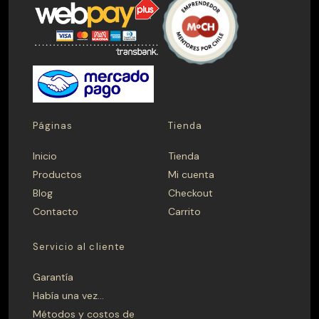
Quinchos
Quinchos Personalizados
Spiedo
PRECIO
$ 0 — $ 1.699.990
Páginas
Tienda
Inicio
Tienda
Aplicar
Productos
Mi cuenta
Blog
Checkout
Contacto
Carrito
CAMPANA
Madera
Metálica
Servicio al cliente
Garantía
FONDO
Había una vez…
Métodos y costos de
40
41
42
43
44
45