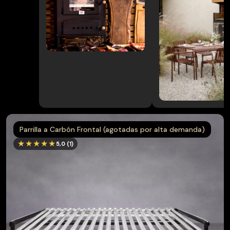
Muebles
→
terraza
Pack
→
Parrilla/Campana
→
Parrillas
Parrilla a Carbón Frontal (agotadas por alta demanda)
→
Quinchos
★★★★★
5,0 (1)
Quinchos
→
Personalizados
→
Spiedo