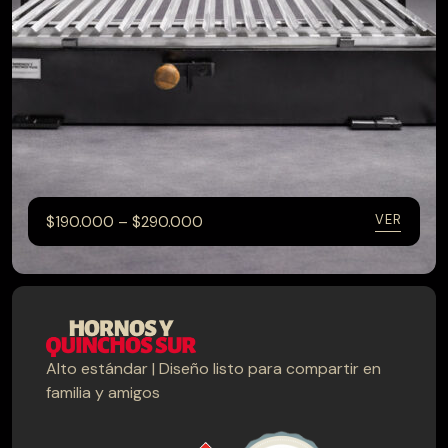
–
VER
$
190.000
$
290.000
Alto estándar | Diseño listo para compartir en
CATEGORÍAS
familia y amigos
Hornos
Muebles terraza
Parrillas